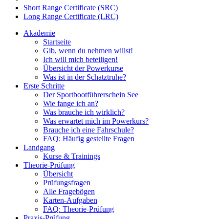
Short Range Certificate (SRC)
Long Range Certificate (LRC)
Akademie
Startseite
Gib, wenn du nehmen willst!
Ich will mich beteiligen!
Übersicht der Powerkurse
Was ist in der Schatztruhe?
Erste Schritte
Der Sportbootführerschein See
Wie fange ich an?
Was brauche ich wirklich?
Was erwartet mich im Powerkurs?
Brauche ich eine Fahrschule?
FAQ: Häufig gestellte Fragen
Landgang
Kurse & Trainings
Theorie-Prüfung
Übersicht
Prüfungsfragen
Alle Fragebögen
Karten-Aufgaben
FAQ: Theorie-Prüfung
Praxis-Prüfung