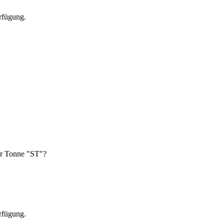
erfügung.
er Tonne "ST"?
erfügung.