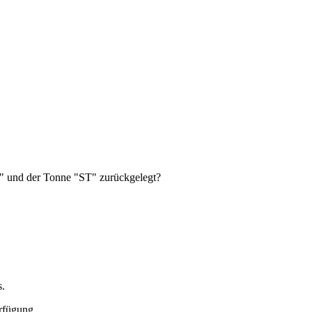
2" und der Tonne "ST" zurückgelegt?
s.
erfügung.