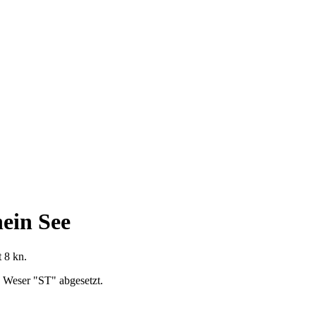
ein See
 8 kn.
 Weser "ST" abgesetzt.