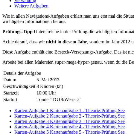
Verwaltung
Weitere Aufgaben
Wie in allen Navigations-Aufgaben erklärt man uns erst mal die Situa
wichtigsten Informationen heraus.
Prüfungs-Tipp
Unterstreiche in der Prüfung die wichtigsten Informa
Achte darauf, dass wir
nicht in diesem Jahr
, sondern im Jahr 2012 
Diese Aufgabe enthält eine Besteck-Versetzungs-Aufgabe. Das ist nich
Arbeite bei allen Malereien super-mega-hyper-genau, wenn du die Bes
Details der Aufgabe
Datum
5. Mai
2012
Geschwindigkeit
8 Knoten (kn)
Startzeit
10:00 Uhr
Startort
Tonne "TG19/Weser 2"
Karten-Aufgabe 1
Kartenaufgabe 1 - Theorie-Prüfung See
Karten-Aufgabe 2
Kartenaufgabe 2 - Theorie-Prüfung See
Karten-Aufgabe 3
Kartenaufgabe 3 - Theorie-Prüfung See
Karten-Aufgabe 4
Kartenaufgabe 4 - Theorie-Prüfung See
Karten-Aufgabe 5
Kartenaufgabe 5 - Theorie-Prüfung See