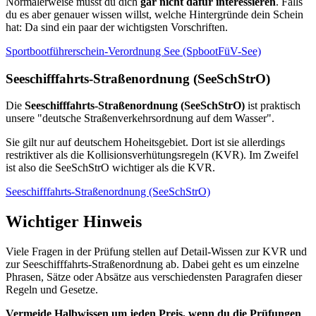
Normalerweise musst du dich
gar nicht dafür interessieren
. Falls
du es aber genauer wissen willst, welche Hintergründe dein Schein
hat: Da sind ein paar der wichtigsten Vorschriften.
Sportbootführerschein-Verordnung See (SpbootFüV-See)
Seeschifffahrts-Straßenordnung (SeeSchStrO)
Die
Seeschifffahrts-Straßenordnung (SeeSchStrO)
ist praktisch
unsere "deutsche Straßenverkehrsordnung auf dem Wasser".
Sie gilt nur auf deutschem Hoheitsgebiet. Dort ist sie allerdings
restriktiver als die Kollisionsverhütungsregeln (KVR). Im Zweifel
ist also die SeeSchStrO wichtiger als die KVR.
Seeschifffahrts-Straßenordnung (SeeSchStrO)
Wichtiger Hinweis
Viele Fragen in der Prüfung stellen auf Detail-Wissen zur KVR und
zur Seeschifffahrts-Straßenordnung ab. Dabei geht es um einzelne
Phrasen, Sätze oder Absätze aus verschiedensten Paragrafen dieser
Regeln und Gesetze.
Vermeide Halbwissen um jeden Preis, wenn du die Prüfungen