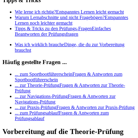
Tipps & Tricks
Wie lerne ich richtig?
Entspanntes Lernen leicht gemacht
Warum Lernabschnitte und nicht Fragebögen?
Entspanntes
Lernen noch leichter gemacht
Tipps & Tricks zu den Prüfungs-Fragen
Einfaches
Beantworten der Prüfungsfragen
Was ich wirklich brauche
Dinge, die du zur Vorbereitung
brauchst
Häufig gestellte Fragen ...
... zum Sportbootführerschein
Fragen & Antworten zum
Sportbootführerschein
... zur Theorie-Prüfung
Fragen & Antworten zur Theorie-
Prüfung
... zur Navigations-Prüfung
Fragen & Antworten zur
Navigations-Prüfung
... zur Praxis-Prüfung
Fragen & Antworten zur Praxis-Prüfung
... zum Prüfungsablauf
Fragen & Antworten zum
Prüfungsablauf
Vorbereitung auf die Theorie-Prüfung