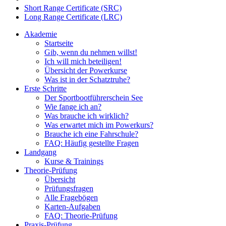
Short Range Certificate (SRC)
Long Range Certificate (LRC)
Akademie
Startseite
Gib, wenn du nehmen willst!
Ich will mich beteiligen!
Übersicht der Powerkurse
Was ist in der Schatztruhe?
Erste Schritte
Der Sportbootführerschein See
Wie fange ich an?
Was brauche ich wirklich?
Was erwartet mich im Powerkurs?
Brauche ich eine Fahrschule?
FAQ: Häufig gestellte Fragen
Landgang
Kurse & Trainings
Theorie-Prüfung
Übersicht
Prüfungsfragen
Alle Fragebögen
Karten-Aufgaben
FAQ: Theorie-Prüfung
Praxis-Prüfung