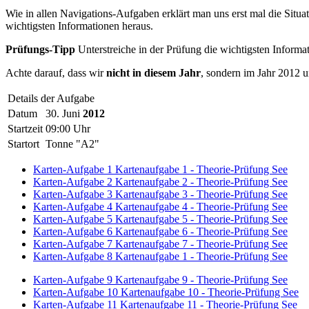
Wie in allen Navigations-Aufgaben erklärt man uns erst mal die Situa
wichtigsten Informationen heraus.
Prüfungs-Tipp
Unterstreiche in der Prüfung die wichtigsten Informa
Achte darauf, dass wir
nicht in diesem Jahr
, sondern im Jahr 2012 
Details der Aufgabe
Datum
30. Juni
2012
Startzeit
09:00 Uhr
Startort
Tonne "A2"
Karten-Aufgabe 1
Kartenaufgabe 1 - Theorie-Prüfung See
Karten-Aufgabe 2
Kartenaufgabe 2 - Theorie-Prüfung See
Karten-Aufgabe 3
Kartenaufgabe 3 - Theorie-Prüfung See
Karten-Aufgabe 4
Kartenaufgabe 4 - Theorie-Prüfung See
Karten-Aufgabe 5
Kartenaufgabe 5 - Theorie-Prüfung See
Karten-Aufgabe 6
Kartenaufgabe 6 - Theorie-Prüfung See
Karten-Aufgabe 7
Kartenaufgabe 7 - Theorie-Prüfung See
Karten-Aufgabe 8
Kartenaufgabe 1 - Theorie-Prüfung See
Karten-Aufgabe 9
Kartenaufgabe 9 - Theorie-Prüfung See
Karten-Aufgabe 10
Kartenaufgabe 10 - Theorie-Prüfung See
Karten-Aufgabe 11
Kartenaufgabe 11 - Theorie-Prüfung See