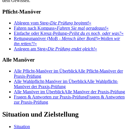
dem Gewissen.
Pflicht-Manöver
Ablegen vom Steg
»
Die Prüfung beginnt!
«
Fahren nach Kompass
»
Fahren Sie mal geradeaus!
«
Einfache oder Kreuz-Peilung
»
Peilst du es noch, oder was?
«
Rettungsmanöver (MoB -
Mensch über Bord!
)
»
Wollen wir
ihn retten?!
«
Anlegen am Steg
»
Die Prüfung endet gleich!
«
Alle Manöver
Alle Pflicht-Manöver im Überblick
Alle Pflicht-Manöver der
Praxis-Prüfung
Alle Wahlpflicht-Manöver im Überblick
Alle Wahlpflicht-
Manöver der Praxis-Prüfung
Alle Manöver im Überblick
Alle Manöver der Praxis-Prüfung
Fragen & Antworten zur Praxis-Prüfung
Fragen & Antworten
zur Praxis-Prüfung
Situation und Zielstellung
Situation