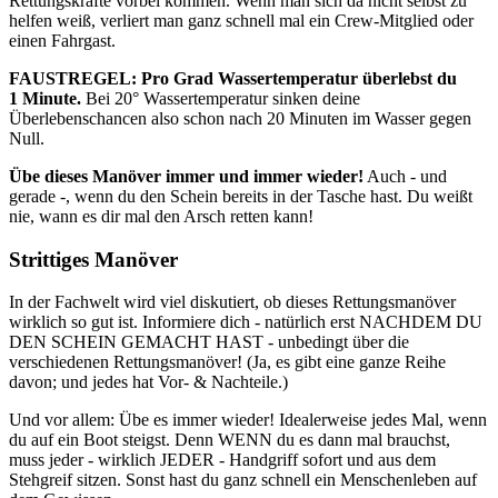
Rettungskräfte vorbei kommen. Wenn man sich da nicht selbst zu
helfen weiß, verliert man ganz schnell mal ein Crew-Mitglied oder
einen Fahrgast.
FAUSTREGEL: Pro Grad Wassertemperatur überlebst du
1 Minute.
Bei 20° Wassertemperatur sinken deine
Überlebenschancen also schon nach 20 Minuten im Wasser gegen
Null.
Übe dieses Manöver immer und immer wieder!
Auch - und
gerade -, wenn du den Schein bereits in der Tasche hast. Du weißt
nie, wann es dir mal den Arsch retten kann!
Strittiges Manöver
In der Fachwelt wird viel diskutiert, ob dieses Rettungsmanöver
wirklich so gut ist. Informiere dich - natürlich erst NACHDEM DU
DEN SCHEIN GEMACHT HAST - unbedingt über die
verschiedenen Rettungsmanöver! (Ja, es gibt eine ganze Reihe
davon; und jedes hat Vor- & Nachteile.)
Und vor allem: Übe es immer wieder! Idealerweise jedes Mal, wenn
du auf ein Boot steigst. Denn WENN du es dann mal brauchst,
muss jeder - wirklich JEDER - Handgriff sofort und aus dem
Stehgreif sitzen. Sonst hast du ganz schnell ein Menschenleben auf