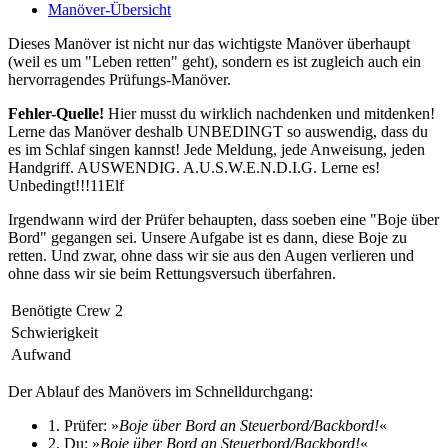
Manöver-Übersicht
Dieses Manöver ist nicht nur das wichtigste Manöver überhaupt
(weil es um "Leben retten" geht), sondern es ist zugleich auch ein
hervorragendes Prüfungs-Manöver.
Fehler-Quelle!
Hier musst du wirklich nachdenken und mitdenken!
Lerne das Manöver deshalb UNBEDINGT so auswendig, dass du
es im Schlaf singen kannst! Jede Meldung, jede Anweisung, jeden
Handgriff. AUSWENDIG. A.U.S.W.E.N.D.I.G. Lerne es!
Unbedingt!!!11Elf
Irgendwann wird der Prüfer behaupten, dass soeben eine "Boje über
Bord" gegangen sei. Unsere Aufgabe ist es dann, diese Boje zu
retten. Und zwar, ohne dass wir sie aus den Augen verlieren und
ohne dass wir sie beim Rettungsversuch überfahren.
Benötigte Crew
2
Schwierigkeit
Aufwand
Der Ablauf des Manövers im Schnelldurchgang:
1. Prüfer: »
Boje über Bord an Steuerbord/Backbord!
«
2. Du: »
Boje über Bord an Steuerbord/Backbord!
«